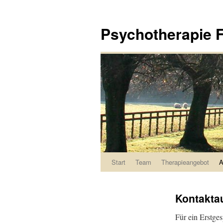
Psychotherapie F
Start
Team
Therapieangebot
A
Springe
zum
Kontakta
Inhalt
Für ein Erstge